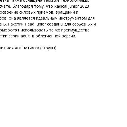
кетка также оснащена теми же технологиями,
чете, благодаря тому, что Radical Junior 2023
освоение силовых приемов, вращений и
ров, она является идеальным инструментом для
нь. Ракетки Head Junior созданы для серьезных и
орые хотят использовать те же преимущества
тки серии adult, в облегченной версии.
ит чехол и натяжка (струны)