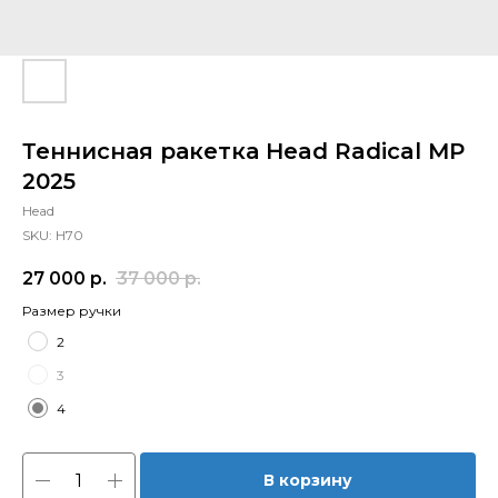
Теннисная ракетка Head Radical MP
2025
Head
SKU:
H70
27 000
р.
37 000
р.
Размер ручки
2
3
4
В корзину