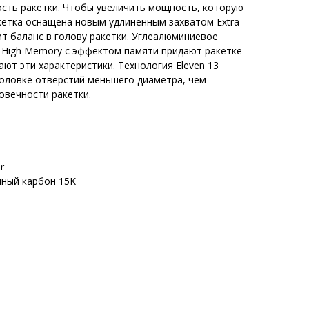
сть ракетки. Чтобы увеличить мощность, которую
кетка оснащена новым удлиненным захватом Extra
ит баланс в голову ракетки. Углеалюминиевое
 High Memory с эффектом памяти придают ракетке
ют эти характеристики. Технология Eleven 13
головке отверстий меньшего диаметра, чем
овечности ракетки.
r
нный карбон 15K